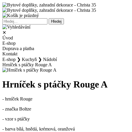
✕
Úvod
E-shop
Doprava a platba
Kontakt
E-shop
❯
Kuchyň
❯
Nádobí
Hrníček s ptáčky Rouge A
Hrníček s ptáčky Rouge A
- hrníček Rouge
- značka Boltze
- vzor s ptáčky
- barva bílá, hnědá, krémová, oranžová