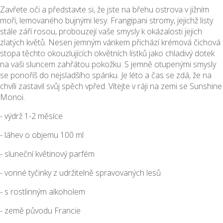
Zavřete oči a představte si, že jste na břehu ostrova v jižním
moři, lemovaného bujnými lesy. Frangipani stromy, jejichž listy
stále září rosou, probouzejí vaše smysly k okázalosti jejich
zlatých květů. Nesen jemným vánkem přichází krémová čichová
stopa těchto okouzlujících okvětních lístků jako chladivý dotek
na vaši sluncem zahřátou pokožku. S jemně otupenými smysly
se ponoříš do nejsladšího spánku. Je léto a čas se zdá, že na
chvíli zastavil svůj spěch vpřed. Vítejte v ráji na zemi se Sunshine
Monoi.
- výdrž 1-2 měsíce
- láhev o objemu 100 ml
- sluneční květinový parfém
- vonné tyčinky z udržitelně spravovaných lesů
- s rostlinným alkoholem
- země původu Francie