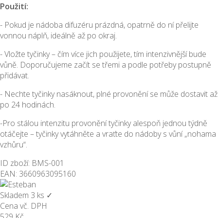
Použití:
- Pokud je nádoba difuzéru prázdná, opatrně do ní přelijte
vonnou náplň, ideálně až po okraj.
- Vložte tyčinky – čím více jich použijete, tím intenzivnější bude
vůně. Doporučujeme začít se třemi a podle potřeby postupně
přidávat.
- Nechte tyčinky nasáknout, plné provonění se může dostavit až
po 24 hodinách.
-Pro stálou intenzitu provonění tyčinky alespoň jednou týdně
otáčejte – tyčinky vytáhněte a vraťte do nádoby s vůní „nohama
vzhůru“.
ID zboží: BMS-001
EAN: 3660963095160
Skladem
3 ks
✓
Cena vč. DPH
529
Kč