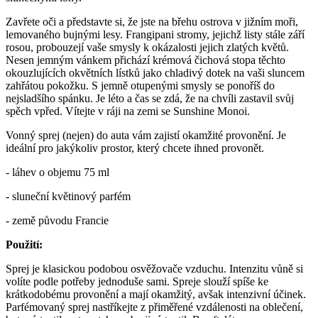
Zavřete oči a představte si, že jste na břehu ostrova v jižním moři,
lemovaného bujnými lesy. Frangipani stromy, jejichž listy stále září
rosou, probouzejí vaše smysly k okázalosti jejich zlatých květů.
Nesen jemným vánkem přichází krémová čichová stopa těchto
okouzlujících okvětních lístků jako chladivý dotek na vaši sluncem
zahřátou pokožku. S jemně otupenými smysly se ponoříš do
nejsladšího spánku. Je léto a čas se zdá, že na chvíli zastavil svůj
spěch vpřed. Vítejte v ráji na zemi se Sunshine Monoi.
Vonný sprej (nejen) do auta vám zajistí okamžité provonění. Je
ideální pro jakýkoliv prostor, který chcete ihned provonět.
- láhev o objemu 75 ml
- sluneční květinový parfém
- země původu Francie
Použití:
Sprej je klasickou podobou osvěžovače vzduchu. Intenzitu vůně si
volíte podle potřeby jednoduše sami. Spreje slouží spíše ke
krátkodobému provonění a mají okamžitý, avšak intenzivní účinek.
Parfémovaný sprej nastříkejte z přiměřené vzdálenosti na oblečení,