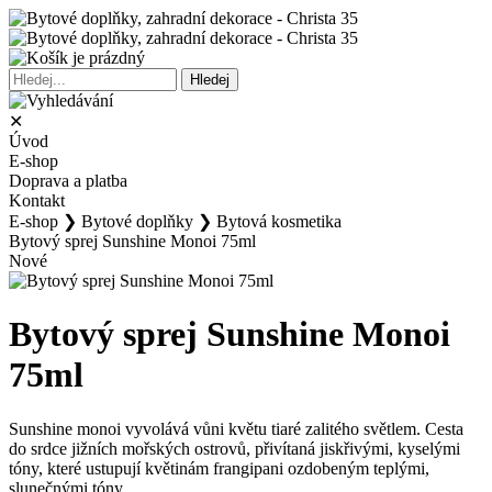
✕
Úvod
E-shop
Doprava a platba
Kontakt
E-shop
❯
Bytové doplňky
❯
Bytová kosmetika
Bytový sprej Sunshine Monoi 75ml
Nové
Bytový sprej Sunshine Monoi
75ml
Sunshine monoi vyvolává vůni květu tiaré zalitého světlem. Cesta
do srdce jižních mořských ostrovů, přivítaná jiskřivými, kyselými
tóny, které ustupují květinám frangipani ozdobeným teplými,
slunečnými tóny.