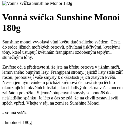
Vonná svíčka Sunshine Monoi
180g
Sunshine monoi vyvolává vůni květu tiaré zalitého světlem. Cesta
do srdce jižních mořských ostrovů, přivítaná jiskřivými, kyselými
tóny, které ustupují květinám frangipani ozdobeným teplými,
slunečnými tóny.
Zavřete oči a představte si, že jste na břehu ostrova v jižním moři,
lemovaného bujnými lesy. Frangipani stromy, jejichž listy stále září
rosou, probouzejí vaše smysly k okázalosti jejich zlatých květů.
Nesen jemným vánkem přichází krémová čichová stopa těchto
okouzlujících okvětních lístků jako chladivý dotek na vaši sluncem
zahřátou pokožku. S jemně otupenými smysly se ponoříš do
nejsladšího spánku. Je léto a čas se zdá, že na chvíli zastavil svůj
spěch vpřed. Vítejte v ráji na zemi se Sunshine Monoi.
- vonná svíčka
- hmotnost 180g