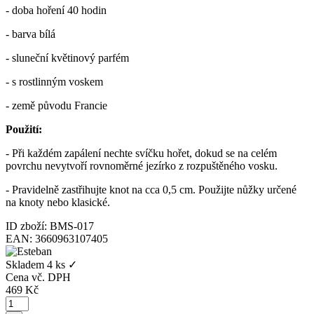
- doba hoření 40 hodin
- barva bílá
- sluneční květinový parfém
- s rostlinným voskem
- země původu Francie
Použití:
- Při každém zapálení nechte svíčku hořet, dokud se na celém
povrchu nevytvoří rovnoměrné jezírko z rozpuštěného vosku.
- Pravidelně zastřihujte knot na cca 0,5 cm. Použijte nůžky určené
na knoty nebo klasické.
ID zboží: BMS-017
EAN: 3660963107405
Skladem
4 ks
✓
Cena vč. DPH
469
Kč