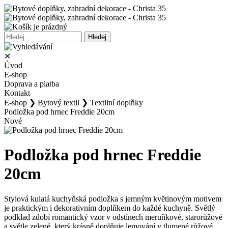
✕
Úvod
E-shop
Doprava a platba
Kontakt
E-shop
❯
Bytový textil
❯
Textilní doplňky
Podložka pod hrnec Freddie 20cm
Nové
Podložka pod hrnec Freddie
20cm
Stylová kulatá kuchyňská podložka s jemným květinovým motivem
je praktickým i dekorativním doplňkem do každé kuchyně. Světlý
podklad zdobí romantický vzor v odstínech meruňkové, starorůžové
a světle zelené, který krásně doplňuje lemování v tlumené růžové