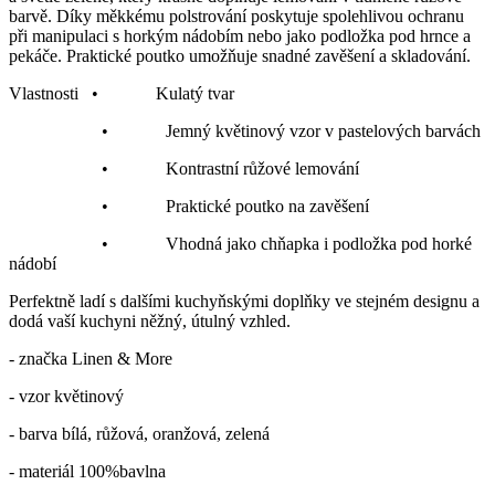
barvě. Díky měkkému polstrování poskytuje spolehlivou ochranu
při manipulaci s horkým nádobím nebo jako podložka pod hrnce a
pekáče. Praktické poutko umožňuje snadné zavěšení a skladování.
Vlastnosti • Kulatý tvar
• Jemný květinový vzor v pastelových barvách
• Kontrastní růžové lemování
• Praktické poutko na zavěšení
• Vhodná jako chňapka i podložka pod horké
nádobí
Perfektně ladí s dalšími kuchyňskými doplňky ve stejném designu a
dodá vaší kuchyni něžný, útulný vzhled.
- značka Linen & More
- vzor květinový
- barva bílá, růžová, oranžová, zelená
- materiál 100%bavlna