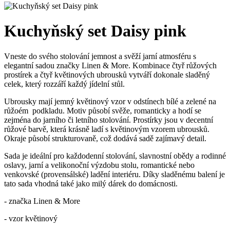
Kuchyňský set Daisy pink
Vneste do svého stolování jemnost a svěží jarní atmosféru s
elegantní sadou značky Linen & More. Kombinace čtyř růžových
prostírek a čtyř květinových ubrousků vytváří dokonale sladěný
celek, který rozzáří každý jídelní stůl.
Ubrousky mají jemný květinový vzor v odstínech bílé a zelené na
růžoém podkladu. Motiv působí svěže, romanticky a hodí se
zejména do jarního či letního stolování. Prostírky jsou v decentní
růžové barvě, která krásně ladí s květinovým vzorem ubrousků.
Okraje působí strukturovaně, což dodává sadě zajímavý detail.
Sada je ideální pro každodenní stolování, slavnostní obědy a rodinné
oslavy, jarní a velikonoční výzdobu stolu, romantické nebo
venkovské (provensálské) ladění interiéru. Díky sladěnému balení je
tato sada vhodná také jako milý dárek do domácnosti.
- značka Linen & More
- vzor květinový