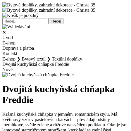
✕
Úvod
E-shop
Doprava a platba
Kontakt
E-shop
❯
Bytový textil
❯
Textilní doplňky
Dvojitá kuchyňská chňapka Freddie
Nové
Dvojitá kuchyňská chňapka
Freddie
Krásná kuchyňská chňapka v jemném, romantickém stylu. Má
květinový vzor v pastelových barvách – převládají odstíny
meruňkové, světle zelené a růžové na světlém podkladu. Okraje jsou
lemované starorůžovým proužkem, který ladí se zadní částí