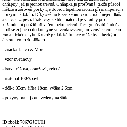
chňapky, jež je jednobarevná.
Chňapka je prošívaná, takže působí
měkce a zároveň poskytuje dobrou tepelnou izolaci při manipulaci s
horkým nádobím. Díky svému klasickému tvaru chrání nejen dlaň,
ale i část zápěstí. Praktický textilní materiál je vhodný pro
každodenní použití při vaření nebo pečení. Design působí útulně a
hodí se zejména do kuchyně ve venkovském, provensálském nebo
romantickém stylu. Kromě praktické funkce může být i hezkým
dekorativním doplňkem.
- značka Linen & More
- vzor květinový
- barva růžová, oranžová, zelená
- materiál 100%bavlna
- délka 85cm, šířka 18cm, výška 2,6cm
- pokyny praní jsou uvedeny na štítku
ID zboží: 7067GJCU01