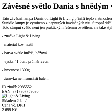
Závěsné světlo Dania s hnědým
Tato závěsná lampa Dania od Light & Living přináší teplo a atmosféru
Stínidlo lampy je vyrobeno z napnutých bavlněných nití. Stropní drž
Toto stropní světlo není jen praktickým řešením osvětlení, ale také s
- značka Light & Living
- materiál kov, textil
- barva světle hnědá, béžová
- výška 41,5cm, průměr 22cm
- hmotnost 1300g
- žárovka není součástí balení
ID zboží: 2985552
EAN: 8717807759636
Skladem
2 ks
✓
Cena vč. DPH
2 699
Kč