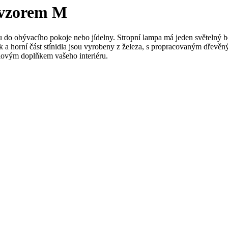
 vzorem M
 do obývacího pokoje nebo jídelny. Stropní lampa má jeden světelný bo
ák a horní část stínidla jsou vyrobeny z železa, s propracovaným dřev
tylovým doplňkem vašeho interiéru.