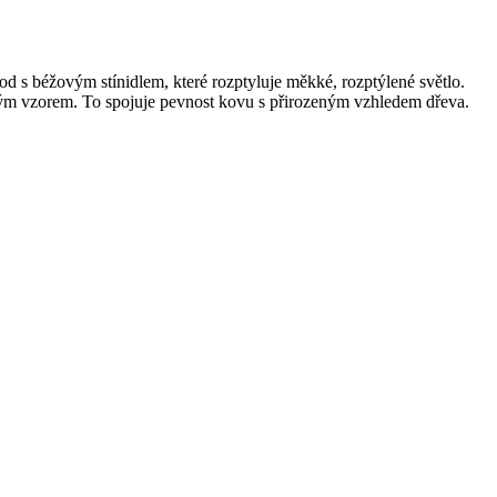
d s béžovým stínidlem, které rozptyluje měkké, rozptýlené světlo.
ěným vzorem. To spojuje pevnost kovu s přirozeným vzhledem dřeva.